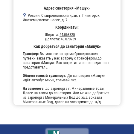
Адрес санатория «Машук»
Россия, Ставропольский край, г. Пятигорск,
Иноземцевское шоссе, д. 7
Координаты:
Широта:
44.063825
Долгота:
43.070759
Как добраться до санатория «Машук»
Трансфер:
Вы можете во время бронирования
путёвки заказать у нас встречу с трансфером до
санатория «Машук». Вас встретит и сопроводит наш
представитель.
Общественный транспорт:
До санатория «Машук»
идёт автобус №223, трамвай №2.
На самолете:
до аэропорта г. Минеральные Воды.
Далее на такси до санатория. Или можно добраться
из аэропорта Минеральных Вод до ж/д вокзала
Минеральных Вод, далее на электричке до ж/д
станции города Пятигорска, далее на трамвае №2 до
остановки "Лермонтовский разъезд", далее пешком
(5 мин.) до санатория".
На личном транспорте:
до г. Пятигорска, далее,
чтобы не заблудиться, можно воспользоваться
навигатором. По прибытии будет возможность