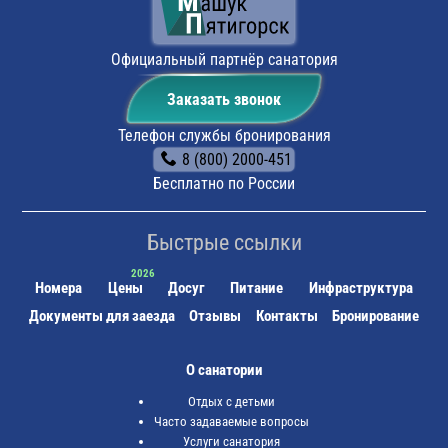
оставить автомобиль на парковке санатория.
Поездом:
до ж/д вокзала г. Пятигорска, далее на
трамвае №2 до остановки "Лермонтовский разъезд",
Официальный партнёр санатория
пешком 5 мин. до санатория.
Заказать звонок
Телефон службы бронирования
8 (800) 2000-451
Бесплатно по России
Быстрые ссылки
Номера
Цены
Досуг
Питание
Инфраструктура
Документы для заезда
Отзывы
Контакты
Бронирование
О санатории
Отдых с детьми
Часто задаваемые вопросы
Услуги санатория