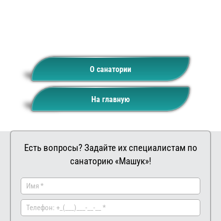
О санатории
На главную
Есть вопросы? Задайте их специалистам по
санаторию «Машук»!
Заказать
Ваш
комментар