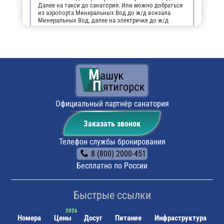
Далее на такси до санатория. Или можно добраться
из аэропорта Минеральных Вод до ж/д вокзала
Минеральных Вод, далее на электричке до ж/д
станции города Пятигорска, далее на трамвае №2 до
остановки "Лермонтовский разъезд", далее пешком
(5 мин.) до санатория".
На личном транспорте:
до г. Пятигорска, далее,
чтобы не заблудиться, можно воспользоваться
навигатором. По прибытии будет возможность
оставить автомобиль на парковке санатория.
Поездом:
до ж/д вокзала г. Пятигорска, далее на
трамвае №2 до остановки "Лермонтовский разъезд",
Официальный партнёр санатория
пешком 5 мин. до санатория.
Заказать звонок
Телефон службы бронирования
8 (800) 2000-451
Бесплатно по России
Быстрые ссылки
Номера
Цены
Досуг
Питание
Инфраструктура