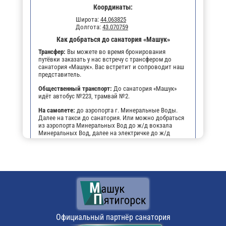
Координаты:
Широта:
44.063825
Долгота:
43.070759
Как добраться до санатория «Машук»
Трансфер:
Вы можете во время бронирования
путёвки заказать у нас встречу с трансфером до
санатория «Машук». Вас встретит и сопроводит наш
представитель.
Общественный транспорт:
До санатория «Машук»
идёт автобус №223, трамвай №2.
На самолете:
до аэропорта г. Минеральные Воды.
Далее на такси до санатория. Или можно добраться
из аэропорта Минеральных Вод до ж/д вокзала
Минеральных Вод, далее на электричке до ж/д
станции города Пятигорска, далее на трамвае №2 до
остановки "Лермонтовский разъезд", далее пешком
(5 мин.) до санатория".
На личном транспорте:
до г. Пятигорска, далее,
чтобы не заблудиться, можно воспользоваться
навигатором. По прибытии будет возможность
оставить автомобиль на парковке санатория.
Поездом:
до ж/д вокзала г. Пятигорска, далее на
трамвае №2 до остановки "Лермонтовский разъезд",
Официальный партнёр санатория
пешком 5 мин. до санатория.